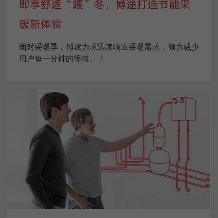
即享舒适“暖”冬，博途打造节能采
暖新体验
面对采暖季，博途力求迅速响应采暖需求，倾力减少
用户每一分钟的等待。