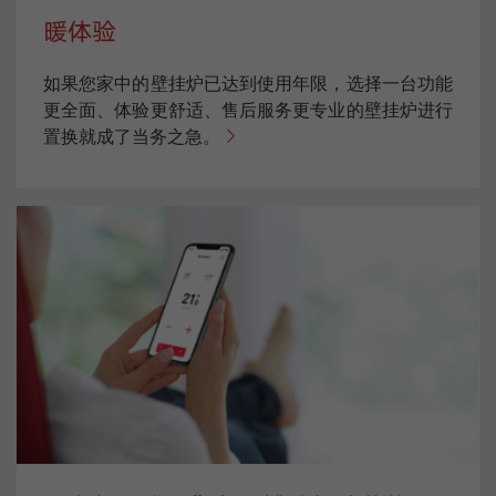
暖体验
如果您家中的壁挂炉已达到使用年限，选择一台功能
更全面、体验更舒适、售后服务更专业的壁挂炉进行
置换就成了当务之急。