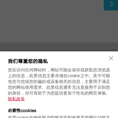
关于我们
博途产品
我们尊重您的隐私
博途品牌历史
常规壁挂炉
博途轻松暖
冷凝壁挂炉
您在访问任何网站时，网站可能会保存或获取您浏览器
系统组件
上的信息，此类信息主要存储在cookie之中。其中可能
包含与您或您的偏好或设备相关的信息，主要用于满足
您的网站使用需求。此类信息通常无法直接用于识别您
售后服务
联系我们
的身份，但可有助于为您提供更加个性化的网页体验。
售后服务
联系地址
隐私政策
微信公众号
必要性cookies
此类cookie在确保用户能够浏览和使用某些网站功能方